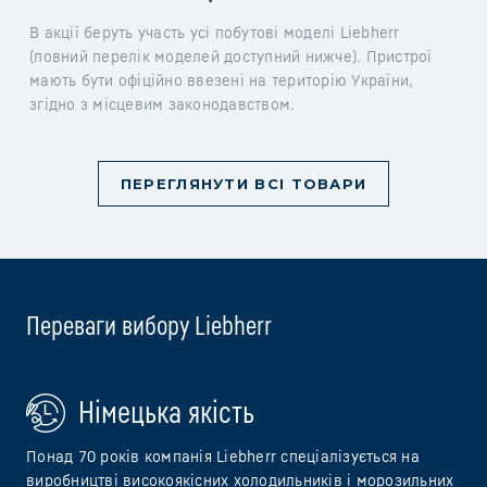
В акції беруть участь усі побутові моделі Liebherr
(повний перелік моделей доступний нижче). Пристрої
мають бути офіційно ввезені на територію України,
згідно з місцевим законодавством.
ПЕРЕГЛЯНУТИ ВСІ ТОВАРИ
Переваги вибору Liebherr
Німецька якість
Понад 70 років компанія Liebherr спеціалізується на
виробництві високоякісних холодильників і морозильних