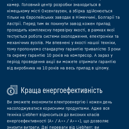
камер. Головний центр розробки знаходиться в
німецькому місті Оксенгаузен, а збірка здійснюється
тільки на Європейських заводах в Німеччині, Болгарії та
Австрії. Перед тим як покинути завод кожен прилад
проходить комплексну перевірку якості, в рамках якої
тестується робота системи охолодження, електроніки та
механічних вузлів. Ми впевнені у якості нашої техніки,
тому пропонуємо стандартну гарантію тривалістю 3 роки
та окрему гарантію 10 років на компресор. А зараз у
період проведення акції ви можете отримати гарантію
від виробника на 10 років на весь прилад в цілому.
Краща енергоефективність
Ви зможете економити електроенергію і кожен день
насолоджуватися корисними продуктами. Адже вся
техніка Liebherr відноситься до високих класів
енергоефективності (А+ / А++ / А+++), що дозволяє
знизити витрати. Дві переваги від Liebherr: ви