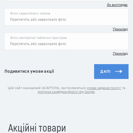
Як виглядає
Фото гарантійного талона
Перетягніть або завантажте фото
Приклад
Фото паспортної таблички пристрою
Перетягніть або завантажте фото
Приклад
Подивитися умови акції
ДАЛІ
Цей сайт захищений reCAPTCHA, застосовуються
умови надання послуг
та
політика конфіденційності від Google
.
Акційні товари